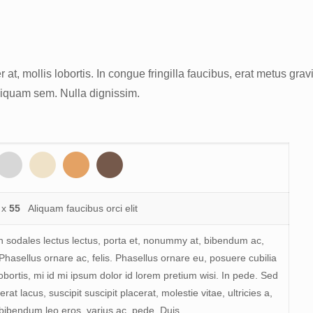
 at, mollis lobortis. In congue fringilla faucibus, erat metus gravi
Aliquam sem. Nulla dignissim.
x
55
Aliquam faucibus orci elit
sodales lectus lectus, porta et, nonummy at, bibendum ac,
 Phasellus ornare ac, felis. Phasellus ornare eu, posuere cubilia
obortis, mi id mi ipsum dolor id lorem pretium wisi. In pede. Sed
erat lacus, suscipit suscipit placerat, molestie vitae, ultricies a,
bibendum leo eros, varius ac, pede. Duis.