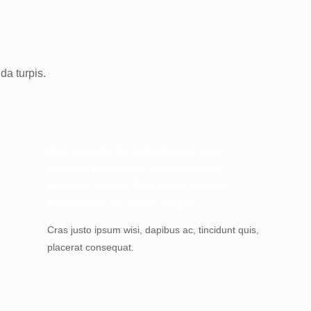
da turpis.
Duis gravida, nisl pellentesque eget,
faucibus orci sem ac turpis egestas.
Praesent feugiat. Cum sociis natoque
penatibus et est neque congue.
Cras justo ipsum wisi, dapibus ac, tincidunt quis,
placerat consequat.