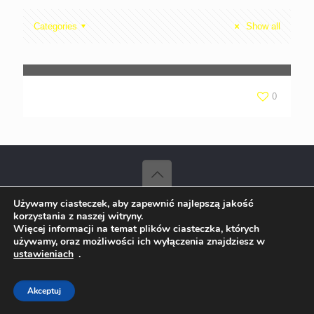
Categories
Show all
LOREM Ipsum
0
Używamy ciasteczek, aby zapewnić najlepszą jakość
© 2023 D.G.M. Sp. z o.o. Kraków | Wszelkie prawa zastrzeżone
korzystania z naszej witryny.
Projekt:
ks-i.pl/p-tur.pl
Więcej informacji na temat plików ciasteczka, których
używamy, oraz możliwości ich wyłączenia znajdziesz w
ustawieniach
.
Akceptuj